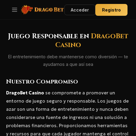
Acceder
Registro
Juego Responsable en
DragoBet
Casino
El entretenimiento debe mantenerse como diversión — te
ayudamos a que así sea
Nuestro Compromiso
DragoBet Casino
se compromete a promover un
entorno de juego seguro y responsable. Los juegos de
azar son una forma de entretenimiento y nunca deben
considerarse una fuente de ingresos ni una solución a
problemas financieros. Proporcionamos herramientas
y recursos para que cada jugador mantenga el control