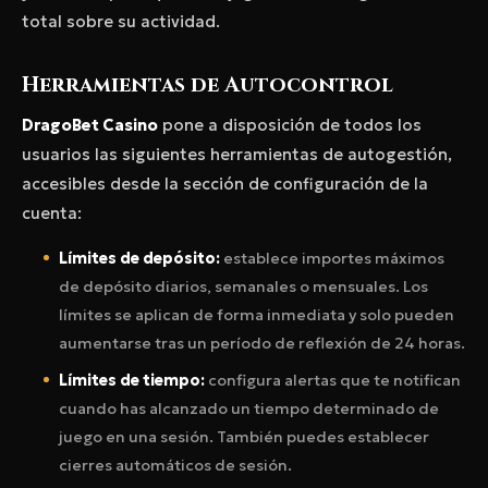
total sobre su actividad.
Herramientas de Autocontrol
DragoBet Casino
pone a disposición de todos los
usuarios las siguientes herramientas de autogestión,
accesibles desde la sección de configuración de la
cuenta:
Límites de depósito:
establece importes máximos
de depósito diarios, semanales o mensuales. Los
límites se aplican de forma inmediata y solo pueden
aumentarse tras un período de reflexión de 24 horas.
Límites de tiempo:
configura alertas que te notifican
cuando has alcanzado un tiempo determinado de
juego en una sesión. También puedes establecer
cierres automáticos de sesión.