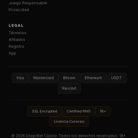
Juego Responsable
Privacidad
LEGAL
Términos
Afiliados
Registro
App
Visa
Mastercard
Bitcoin
Ethereum
USDT
Revolut
SSL Encrypted
Certified RNG
18+
Licencia Curacao
©
2026
DragoBet Casino. Todos los derechos reservados. 18+.